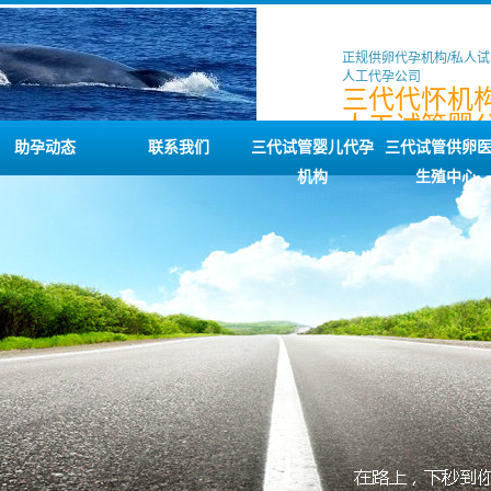
正规供卵代孕机构/私人试
人工代孕公司
三代代怀机构
人工试管婴公
谱代怀咨询
助孕动态
联系我们
三代试管婴儿代孕
三代试管供卵
机构
生殖中心