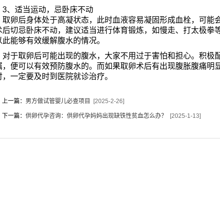
3、适当运动，忌卧床不动
取卵后身体处于高凝状态，此时血液容易凝固形成血栓，可能会
术后切忌卧床不动，建议适当进行体育锻炼，如慢走、打太极拳
以此能够有效缓解腹水的情况。
对于取卵后可能出现的腹水，大家不用过于害怕和担心。积极配
嘱，便可以有效预防腹水的。而如果取卵术后有出现腹胀腹痛明
时，一定要及时到医院就诊治疗。
上一篇：
男方做试管婴儿必查项目
[2025-2-26]
下一篇：
供卵代孕咨询：供卵代孕妈妈出现缺铁性贫血怎么办？
[2025-1-13]