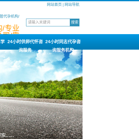
网站首页
|
网站导航
管代孕机构/
/专业
司/靠
服务
医学
24小时供卵代怀咨
24小时同志代孕咨
询服务
询服务机构