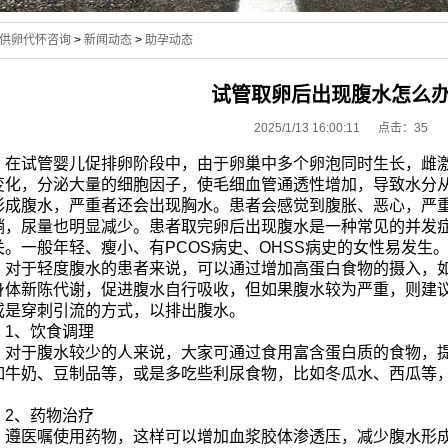
供卵代怀咨询
>
新闻动态
>
助孕动态
试管取卵后出现腹水怎么
2025/1/13 16:00:11 点击：
35
在试管婴儿促排卵阶段中，由于卵巢中多个卵泡同时生长，雌激
变化，分泌大量的细胞因子，使毛细血管通透性增加，导致水分
形成腹水，严重者还会出现胸水。患者会感觉到腹胀、恶心，严
躺，尿量也明显减少。患者取完卵后出现腹水是一种常见的并发
关。一般年轻、瘦小、有PCOS病史、OHSS病史的女性易发生
对于轻度腹水的患者来说，可以通过增加高蛋白食物的摄入，如
身体新陈代谢，促进腹水自行吸收，但如果腹水较为严重，则建
或是穿刺引流的方式，以排出腹水。
1、饮食调理
对于腹水较少的人来说，大家可通过食用富含蛋白质的食物，提
如牛奶、豆制品等，或是多吃些利尿食物，比如冬瓜水、西瓜等
2、药物治疗
遵医嘱使用药物，这样可以增加血浆胶体渗透压，减少腹水形